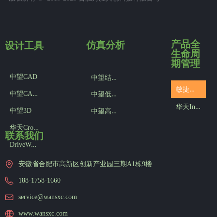
产品全
设计工具
仿真分析
生命周
期管理
中
望结构仿真
中望CAD
敏
捷版产品数据管理SMART PDM
中
望CAD机械版
中
望低频电磁仿真
华
天InforCenter PLM
中
望高频电磁仿真
中望3D
华
天CrownCAD
联系我们
D
riveWorks参数化设计
安徽省合肥市高新区创新产业园三期A1栋9楼
188-1758-1660
service@wansxc.com
www.wansxc.com