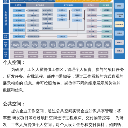
个人空间：
为研发
、
工艺人员提供工作区，
管
理个人负
责、参
与的项目任务
、
研发
任务
、
审批流程
、
邮件与
通
知等，
通
过工作
看板
的方式直观的
展示相关的
信息
。
并可按
照
角色
、
岗位等不同的维
度展示
所关注的
数
据和
信息
。
公共空间：
提供企业工作空间，通过公共空间实现企业知识共享管理；将
车型 研发项目等通过项目空间进行过程跟踪、交付物管控等； 为研
发、工艺人员提供个人空间，对个人设计任务和交付资料，如图纸、