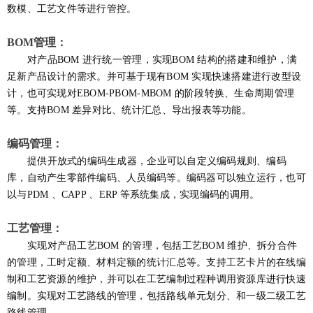
数模、工艺文件等进行管控。
B
OM
管理：
对产品
BOM
进行统一管理，实现
BOM
结构的搭建和维护，满
足新产品设计的需求。并可基于现有
BOM
实现快速搭建进行改型设
计，也可实现对
EBOM-PBOM-MBOM
的阶段转换、生命周期管理
等。支持
BOM
差异对比、统计汇总、导出报表等功能。
编码管理：
提供开放式的编码生成器，企业可以自定义编码规则、编码
库，自动产生零部件编码、人员编码等。编码器可以独立运行，也可
以与
PDM
、
CAPP
、
ERP
等系统集成，实现编码的调用。
工艺管理：
实现对产品工艺
BOM
的管理，包括工艺
BOM
维护、拆分合件
的管理，工时定额、材料定额的统计汇总等。支持工艺卡片的在线编
制和工艺资源的维护，并可以在工艺编制过程种调用资源库进行快速
编制。实现对工艺路线的管理，包括路线单元划分、和一级二级工艺
路线管理。