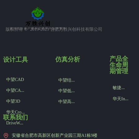
版权所有 ©  2019-2023
合肥万胜兴创科技有限公司
产品全
设计工具
仿真分析
生命周
期管理
中
望结构仿真
中望CAD
敏
捷版产品数据管理SMART PDM
中
望CAD机械版
中
望低频电磁仿真
华
天InforCenter PLM
中
望高频电磁仿真
中望3D
华
天CrownCAD
联系我们
D
riveWorks参数化设计
安徽省合肥市高新区创新产业园三期A1栋9楼